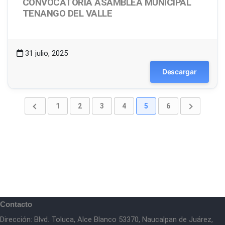
CONVOCATORIA ASAMBLEA MUNICIPAL
TENANGO DEL VALLE
1.50 MB
15 Descargas
31 julio, 2025
Descargar
1
2
3
4
5
6
Contacto
Dirección: Blvd. Toluca, Alce Blanco 53370, Naucalpan de Juárez,