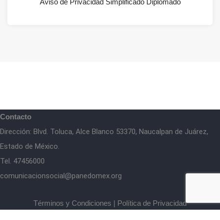
Aviso de Privacidad Simplificado Diplomado
Contacto
Dirección: Blvd. Toluca, Alce Blanco 53370, Naucalpan de Juárez,
Estado de México.
Tel. 47456000
comunicacionsocial@panedomex.org
Términos y Condiciones
|
Política de Privacidad