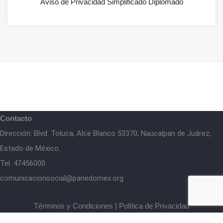
Aviso de Privacidad Simplificado Diplomado
Contacto
Dirección: Blvd. Toluca, Alce Blanco 53370, Naucalpan de Juárez,
Estado de México.
Tel. 47456000
comunicacionsocial@panedomex.org
Términos y Condiciones
|
Política de Privacidad