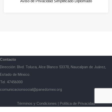
Aviso de Privacidad Simplificado Diplomado
Contacto
Dirección: Blvd. Toluca, Alce Blanco 53370, Naucalpan de Juárez,
Estado de México.
Tel. 47456000
comunicacionsocial@panedomex.org
Términos y Condiciones
|
Política de Privacidad