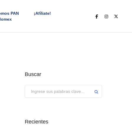
omos PAN
¡Afíliate!
domex
Buscar
Enviar
Recientes