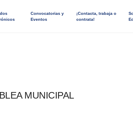
ados
Convocatorias y
¡Contacta, trabaja o
S
rónicos
Eventos
contrata!
E
LEA MUNICIPAL