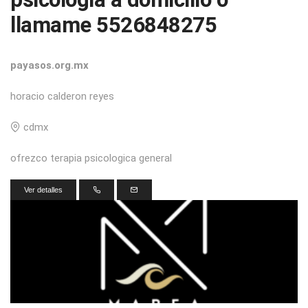
llamame 5526848275
payasos.org.mx
horacio calderon reyes
cdmx
ofrezco terapia psicologica general
Ver detalles