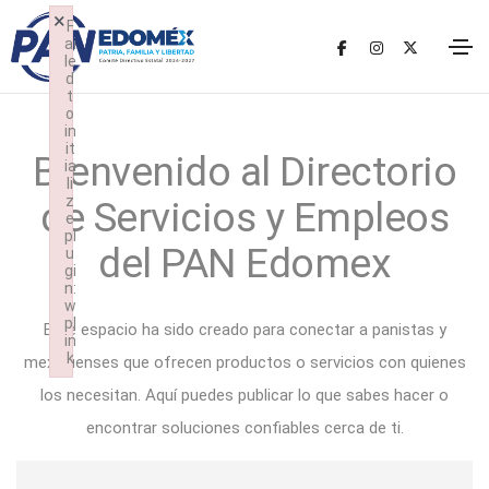
×
F
ai
le
d
t
o
in
it
Bienvenido al Directorio
ia
li
z
de Servicios y Empleos
e
pl
del PAN Edomex
u
gi
n:
w
pl
Este espacio ha sido creado para conectar a panistas y
in
k
mexiquenses que ofrecen productos o servicios con quienes
Failed to initialize plugin: wplink
los necesitan. Aquí puedes publicar lo que sabes hacer o
encontrar soluciones confiables cerca de ti.