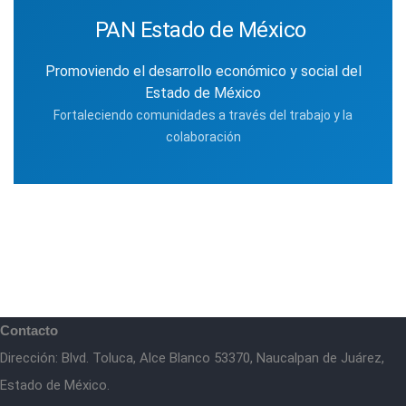
PAN Estado de México
Promoviendo el desarrollo económico y social del
Estado de México
Fortaleciendo comunidades a través del trabajo y la
colaboración
Contacto
Dirección: Blvd. Toluca, Alce Blanco 53370, Naucalpan de Juárez,
Estado de México.