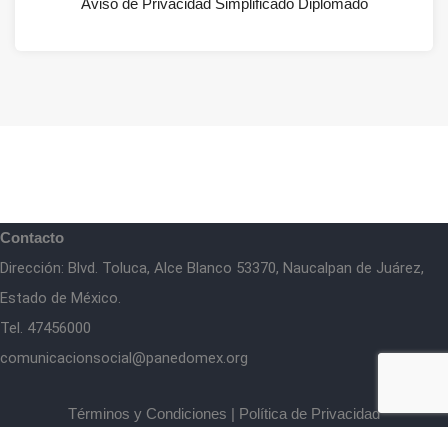
Aviso de Privacidad Simplificado Diplomado
Contacto
Dirección: Blvd. Toluca, Alce Blanco 53370, Naucalpan de Juárez,
Estado de México.
Tel. 47456000
comunicacionsocial@panedomex.org
Términos y Condiciones
|
Política de Privacidad