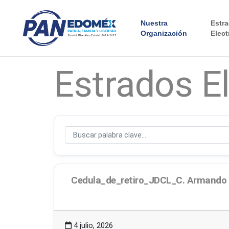
Nuestra
Estr
Organización
Elect
Estrados E
Cedula_de_retiro_JDCL_C. Armando 
89.02 KB
8 Descargas
4 julio, 2026