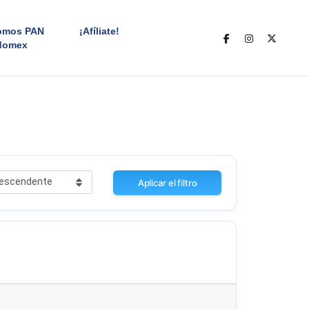
omos PAN
¡Afíliate!
domex
Aplicar el filtro