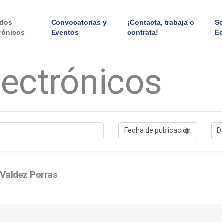
ados
Convocatorias y
¡Contacta, trabaja o
S
rónicos
Eventos
contrata!
E
lectrónicos
Valdez Porras