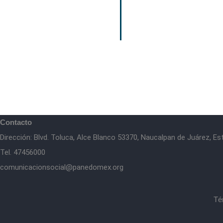
Contacto
Dirección: Blvd. Toluca, Alce Blanco 53370, Naucalpan de Juárez, E
Tel. 47456000
comunicacionsocial@panedomex.org
Té