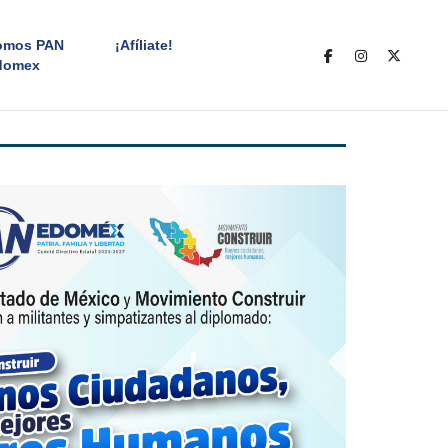
omos PAN
¡Afíliate!
domex