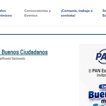
ados
Convocatorias y
¡Contacta, trabaja o
S
rónicos
Eventos
contrata!
E
r Buenos Ciudadanos
plificado Diplomado