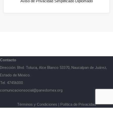
Aviso de Privacidad Simplificado Diplomado
Contacto
Dirección: Blvd. Toluca, Alce Blanco 53370, Naucalpan de Juárez,
Estado de México.
Tel. 47456000
comunicacionsocial@panedomex.org
Términos y Condiciones
|
Política de Privacidad