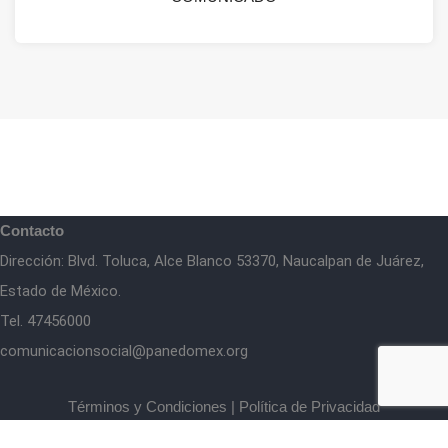
Contacto
Dirección: Blvd. Toluca, Alce Blanco 53370, Naucalpan de Juárez,
Estado de México.
Tel. 47456000
comunicacionsocial@panedomex.org
Términos y Condiciones
|
Política de Privacidad