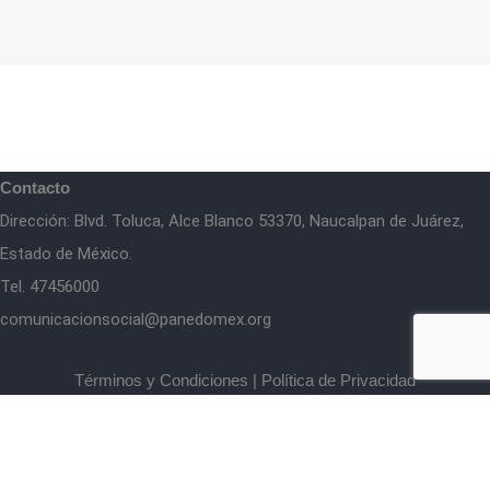
Contacto
Dirección: Blvd. Toluca, Alce Blanco 53370, Naucalpan de Juárez,
Estado de México.
Tel. 47456000
comunicacionsocial@panedomex.org
Términos y Condiciones
|
Política de Privacidad