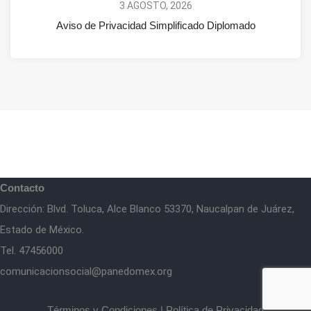
3 AGOSTO, 2026
Aviso de Privacidad Simplificado Diplomado
Contacto
Dirección: Blvd. Toluca, Alce Blanco 53370, Naucalpan de Juárez,
Estado de México.
Tel. 47456000
comunicacionsocial@panedomex.org
Términos y Condiciones
|
Política de Privacidad