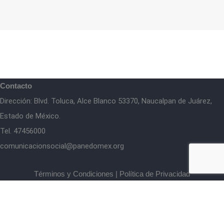
Contacto
Dirección: Blvd. Toluca, Alce Blanco 53370, Naucalpan de Juárez,
Estado de México.
Tel. 47456000
comunicacionsocial@panedomex.org
Términos y Condiciones
|
Política de Privacidad