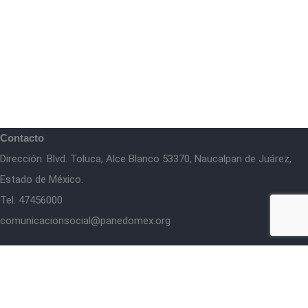
Contacto
Dirección: Blvd. Toluca, Alce Blanco 53370, Naucalpan de Juárez,
Estado de México.
Tel. 47456000
comunicacionsocial@panedomex.org
Términos y Condiciones
|
Política de Privacidad