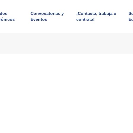
ados
Convocatorias y
¡Contacta, trabaja o
S
rónicos
Eventos
contrata!
E