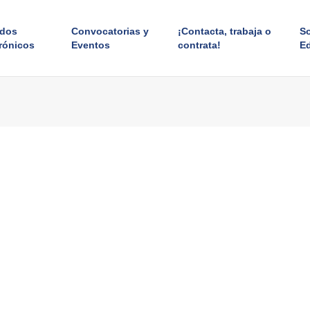
ados
Convocatorias y
¡Contacta, trabaja o
S
rónicos
Eventos
contrata!
E