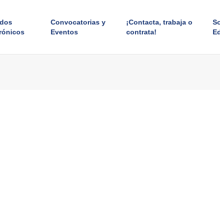
ados
Convocatorias y
¡Contacta, trabaja o
S
rónicos
Eventos
contrata!
E