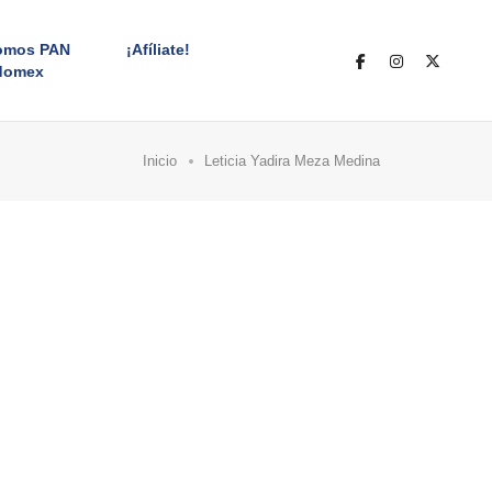
omos PAN
¡Afíliate!
domex
Inicio
Leticia Yadira Meza Medina