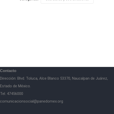
Contacto
Dirección: Blvd. Toluca, Alce Blanco 53370, Naucalpan de Juárez,
Estado de México.
Tel. 47456000
comunicacionsocial@panedomex.org