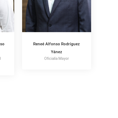
oso
Reneé Alfonso Rodríguez
Yánez
l
Oficialía Mayor