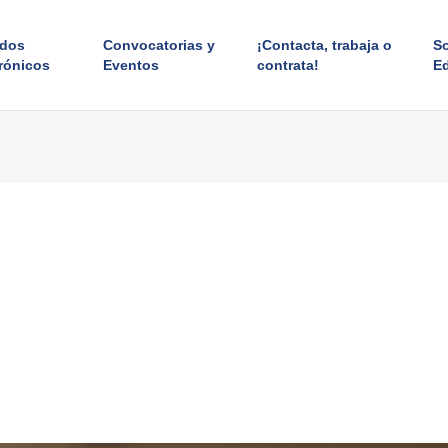
ados
Convocatorias y
¡Contacta, trabaja o
S
rónicos
Eventos
contrata!
E