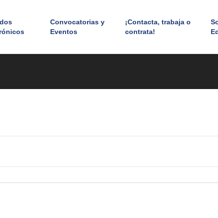
ados
Convocatorias y
¡Contacta, trabaja o
S
rónicos
Eventos
contrata!
E