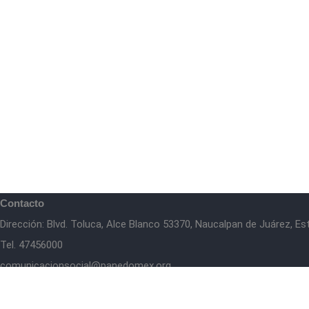
Contacto
Dirección: Blvd. Toluca, Alce Blanco 53370, Naucalpan de Juárez, E
Tel. 47456000
comunicacionsocial@panedomex.org