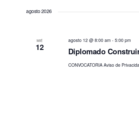
Eventos
de
fecha.
agosto 2026
para
la
vistas
palabra
de
clave.
agosto 12 @ 8:00 am
-
5:00 pm
MIÉ
12
Diplomado Construi
Eventos
CONVOCATORIA Aviso de Privacidad