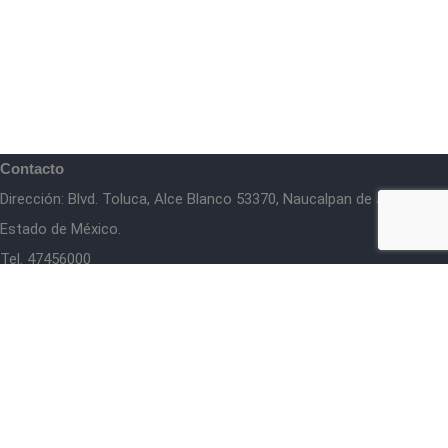
Contacto
Dirección: Blvd. Toluca, Alce Blanco 53370, Naucalpan de Juárez,
Estado de México.
Tel. 47456000
comunicacionsocial@panedomex.org
Términos y Condiciones
|
Política de Privacidad