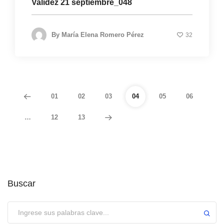
Validez 21 septiembre_048
By
María Elena Romero Pérez
32
01
02
03
04
05
06
…
12
13
Buscar
Enviar