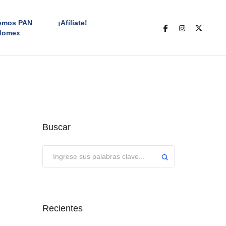
omos PAN
¡Afíliate!
domex
Buscar
Enviar
Recientes