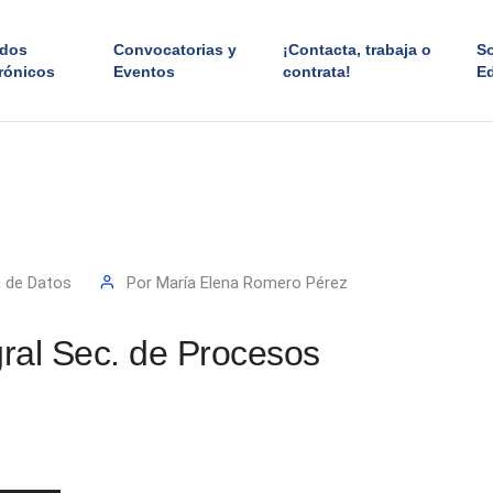
ados
Convocatorias y
¡Contacta, trabaja o
S
rónicos
Eventos
contrata!
E
n de Datos
Por
María Elena Romero Pérez
gral Sec. de Procesos