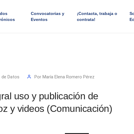
ados
Convocatorias y
¡Contacta, trabaja o
S
rónicos
Eventos
contrata!
E
n de Datos
Por
María Elena Romero Pérez
ral uso y publicación de
voz y videos (Comunicación)