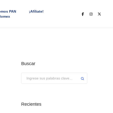
omos PAN
¡Afíliate!
domex
Buscar
Enviar
Recientes