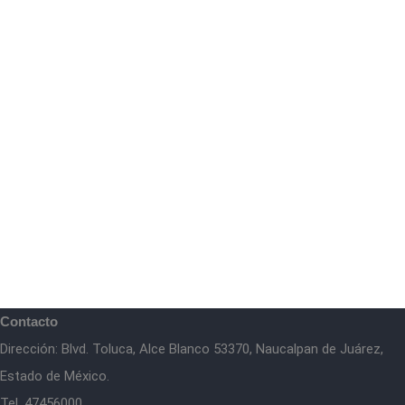
Contacto
Dirección: Blvd. Toluca, Alce Blanco 53370, Naucalpan de Juárez,
Estado de México.
Tel. 47456000