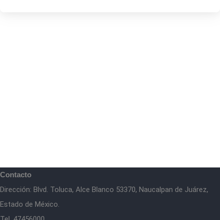
Contacto
Dirección: Blvd. Toluca, Alce Blanco 53370, Naucalpan de Juárez,
Estado de México.
Tel. 47456000