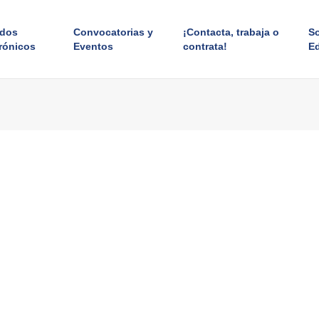
ados
Convocatorias y
¡Contacta, trabaja o
S
rónicos
Eventos
contrata!
E