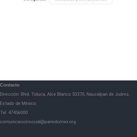
Contacto
Dirección: Blvd. Toluca, Alce Blanco 53370, Naucalpan de Juárez,
Estado de México.
Tel. 47456000
comunicacionsocial@panedomex.org