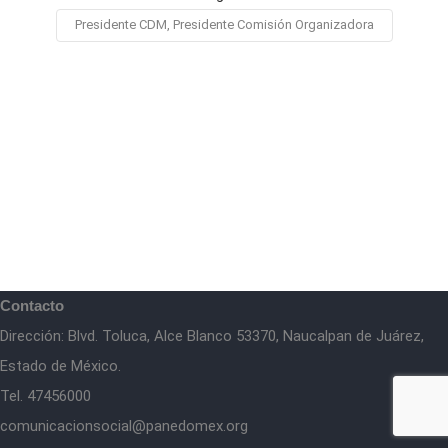
Presidente CDM, Presidente Comisión Organizadora
Contacto
Dirección: Blvd. Toluca, Alce Blanco 53370, Naucalpan de Juárez,
Estado de México.
Tel. 47456000
comunicacionsocial@panedomex.org