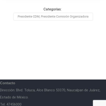
Categorías:
Presidente CDM, Presidente Comisión Organizadora
Contacto
Dirección: Blvd. Toluca, Alce Blanco 53370, Naucalpan de Juárez,
Estado de México.
Tel. 47456000