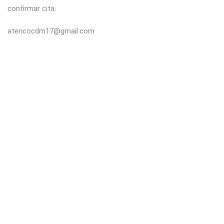
confirmar cita.
atencocdm17@gmail.com