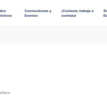
ados
Convocatorias y
¡Contacta, trabaja o
S
rónicos
Eventos
contrata!
E
latlaco