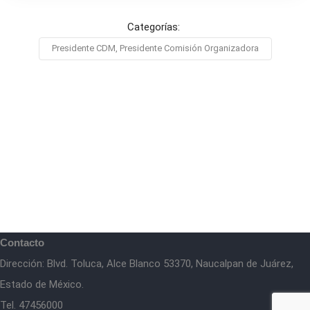
Categorías:
Presidente CDM, Presidente Comisión Organizadora
Contacto
Dirección: Blvd. Toluca, Alce Blanco 53370, Naucalpan de Juárez,
Estado de México.
Tel. 47456000