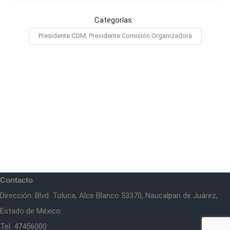
Categorías:
Presidente CDM, Presidente Comisión Organizadora
Contacto
Dirección: Blvd. Toluca, Alce Blanco 53370, Naucalpan de Juárez,
Estado de México.
Tel. 47456000