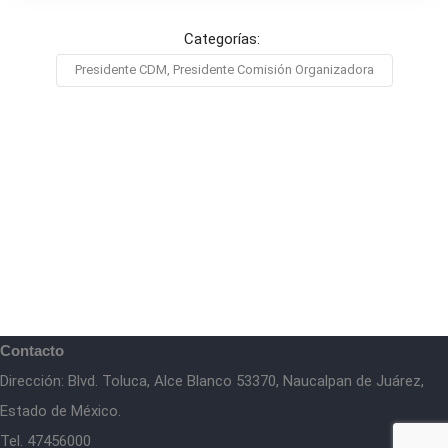
Categorías:
Presidente CDM, Presidente Comisión Organizadora
Contacto
Dirección: Blvd. Toluca, Alce Blanco 53370, Naucalpan de Juárez,
Estado de México.
Tel. 47456000