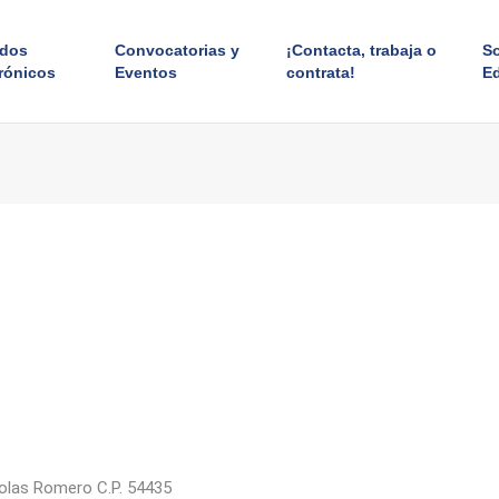
ados
Convocatorias y
¡Contacta, trabaja o
S
rónicos
Eventos
contrata!
E
icolas Romero C.P. 54435