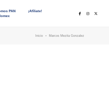
omos PAN
¡Afíliate!
domex
Inicio
Marcos Mezita Gonzalez