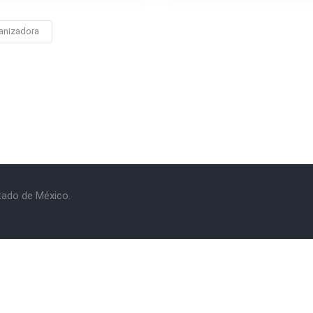
anizadora
stado de México.
rminos y Condiciones
|
Política de Privacidad