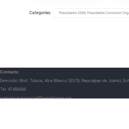
Categorías:
Presidente CDM, Presidente Comisión Org
Contacto
Dirección: Blvd. Toluca, Alce Blanco 53370, Naucalpan de Juárez, E
Tel. 47456000
comunicacionsocial@panedomex.org
Té