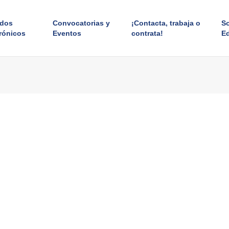
ados
Convocatorias y
¡Contacta, trabaja o
S
rónicos
Eventos
contrata!
E