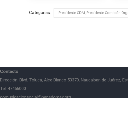
Categorías:
Presidente CDM, Presidente Comisión Org
Contacto
Dirección: Blvd. Toluca, Alce Blanco 53370, Naucalpan de Juárez, E
Tel. 47456000
comunicacionsocial@panedomex.org
Té