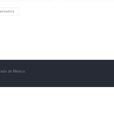
anizadora
stado de México.
rminos y Condiciones
|
Política de Privacidad