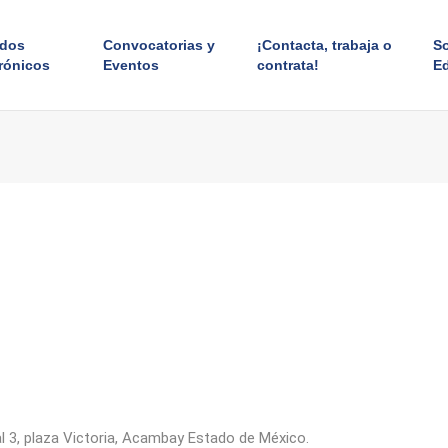
ados
Convocatorias y
¡Contacta, trabaja o
S
rónicos
Eventos
contrata!
E
l 3, plaza Victoria, Acambay Estado de México.