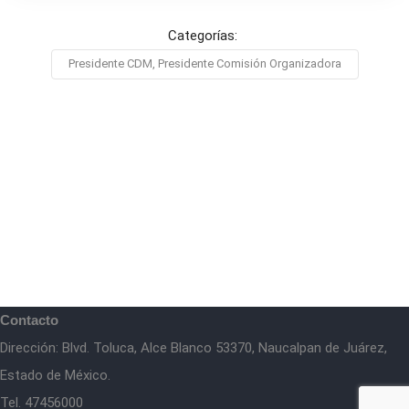
Categorías:
Presidente CDM, Presidente Comisión Organizadora
Contacto
Dirección: Blvd. Toluca, Alce Blanco 53370, Naucalpan de Juárez,
Estado de México.
Tel. 47456000