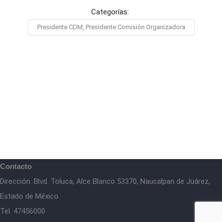
Categorías:
Presidente CDM, Presidente Comisión Organizadora
Contacto
Dirección: Blvd. Toluca, Alce Blanco 53370, Naucalpan de Juárez,
Estado de México.
Tel. 47456000