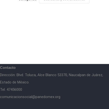
Contacto
Dirección: Blvd. Toluca, Alce Blanco 53370, Naucalpan de Juárez,
Estado de México.
Tel. 47456000
comunicacionsocial@panedomex.org