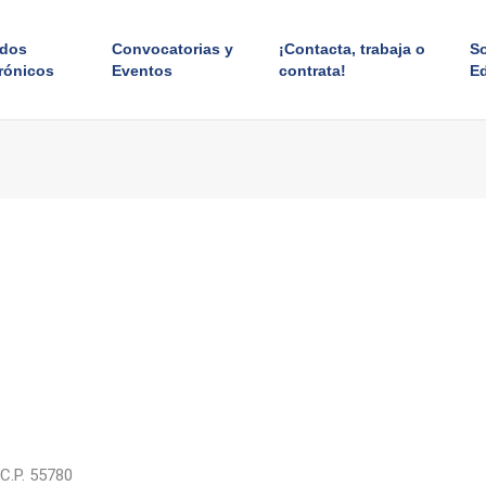
ados
Convocatorias y
¡Contacta, trabaja o
S
rónicos
Eventos
contrata!
E
 C.P. 55780