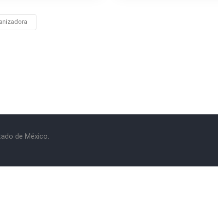
anizadora
stado de México.
rminos y Condiciones
|
Política de Privacidad