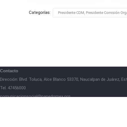
Categorías:
Presidente CDM, Presidente Comisión Org
Contacto
Dirección: Blvd. Toluca, Alce Blanco 53370, Naucalpan de Juárez, E
Tel. 47456000
comunicacionsocial@panedomex.org
Té