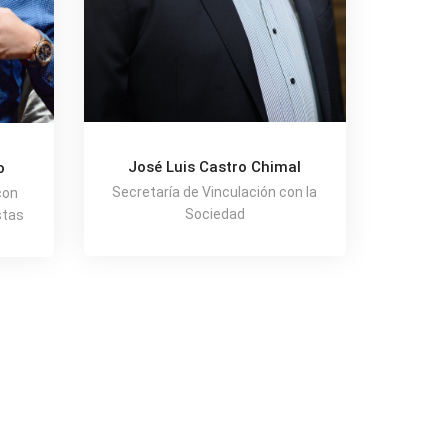
José Luis Castro Chimal
o
Secretaría de Vinculación con la
con
Sociedad
stas