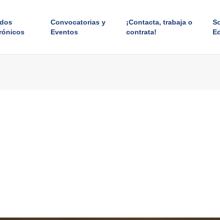
ados
Convocatorias y
¡Contacta, trabaja o
S
rónicos
Eventos
contrata!
E