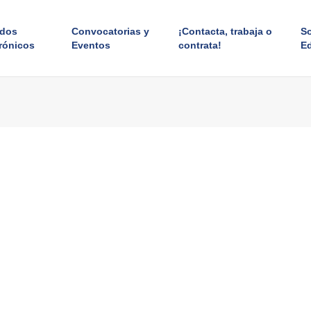
ados
Convocatorias y
¡Contacta, trabaja o
S
rónicos
Eventos
contrata!
E