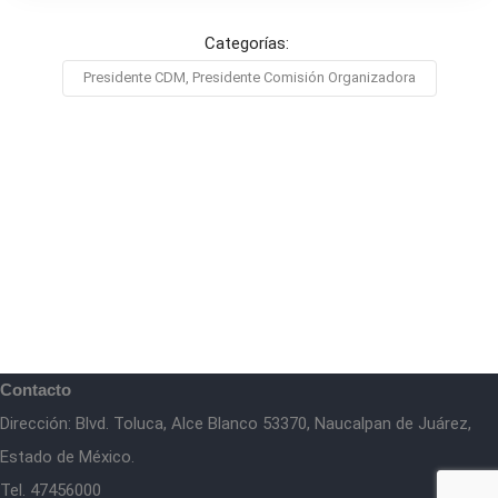
Categorías:
Presidente CDM, Presidente Comisión Organizadora
Contacto
Dirección: Blvd. Toluca, Alce Blanco 53370, Naucalpan de Juárez,
Estado de México.
Tel. 47456000