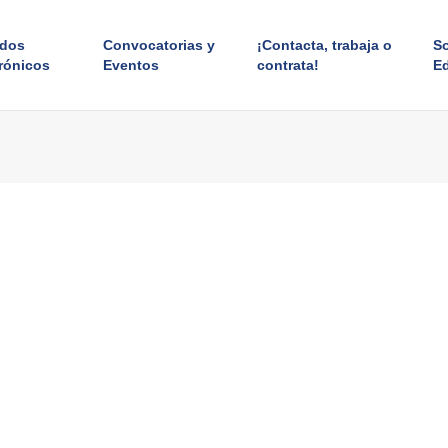
ados
Convocatorias y
¡Contacta, trabaja o
S
rónicos
Eventos
contrata!
E