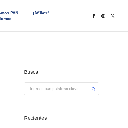
omos PAN
¡Afíliate!
domex
Buscar
Enviar
Recientes