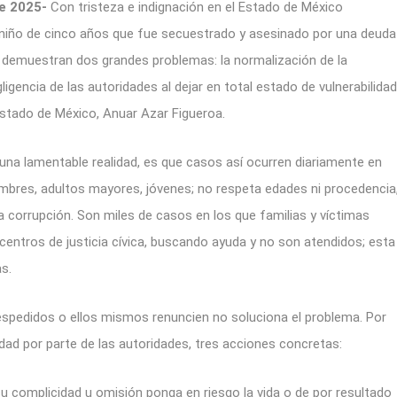
de 2025-
Con tristeza e indignación en el Estado de México
n niño de cinco años que fue secuestrado y asesinado por una deuda
 demuestran dos grandes problemas: la normalización de la
ligencia de las autoridades al dejar en total estado de vulnerabilidad
 Estado de México, Anuar Azar Figueroa.
una lamentable realidad, es que casos así ocurren diariamente en
ombres, adultos mayores, jóvenes; no respeta edades ni procedencia
a corrupción. Son miles de casos en los que familias y víctimas
 centros de justicia cívica, buscando ayuda y no son atendidos; esta
s.
espedidos o ellos mismos renuncien no soluciona el problema. Por
d por parte de las autoridades, tres acciones concretas:
su complicidad u omisión ponga en riesgo la vida o de por resultado