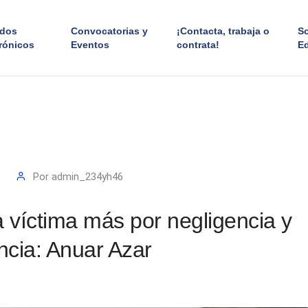
ados
Convocatorias y
¡Contacta, trabaja o
S
rónicos
Eventos
contrata!
E
Por
admin_234yh46
 víctima más por negligencia y
ncia: Anuar Azar