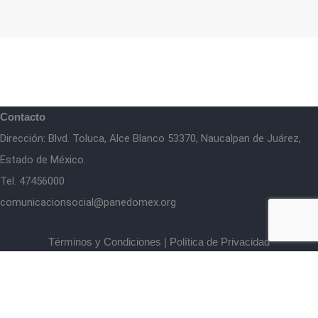
Contacto
Dirección: Blvd. Toluca, Alce Blanco 53370, Naucalpan de Juárez,
Estado de México.
Tel. 47456000
comunicacionsocial@panedomex.org
Términos y Condiciones
|
Política de Privacidad