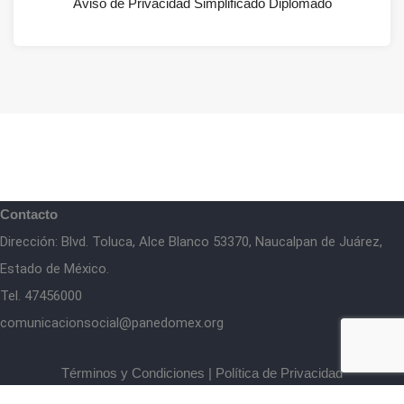
Aviso de Privacidad Simplificado Diplomado
Contacto
Dirección: Blvd. Toluca, Alce Blanco 53370, Naucalpan de Juárez,
Estado de México.
Tel. 47456000
comunicacionsocial@panedomex.org
Términos y Condiciones
|
Política de Privacidad