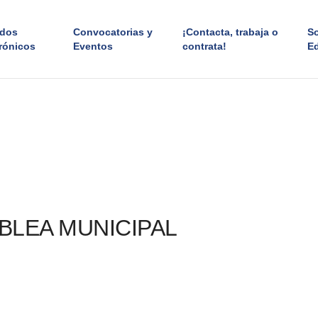
ados
Convocatorias y
¡Contacta, trabaja o
S
rónicos
Eventos
contrata!
E
LEA MUNICIPAL