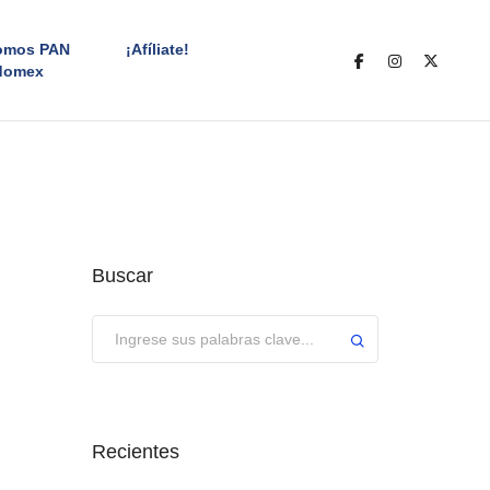
omos PAN
¡Afíliate!
domex
Buscar
Enviar
Recientes