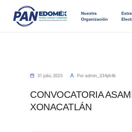
Nuestra
Estr
Organización
Elect
31 julio, 2025
Por
admin_234yh46
CONVOCATORIA ASAMB
XONACATLÁN